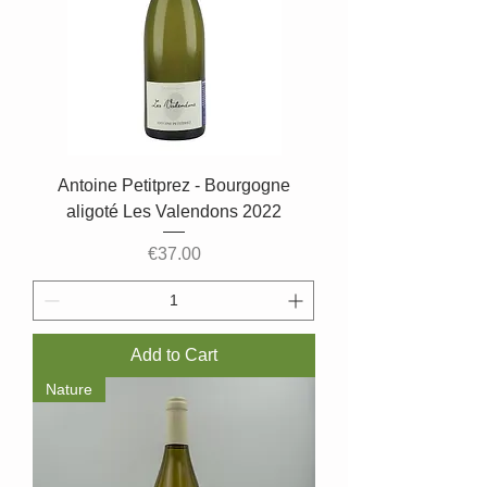
Antoine Petitprez - Bourgogne
aligoté Les Valendons 2022
Price
€37.00
Add to Cart
Nature