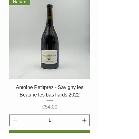
Nature
Antoine Petitprez - Savigny les
Beaune les bas liards 2022
Price
€54.00
Add to Cart