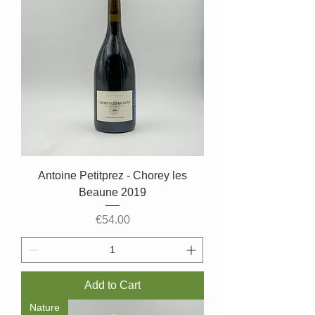
Antoine Petitprez - Chorey les
Beaune 2019
Price
€54.00
Add to Cart
Nature