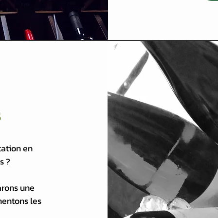
s
tation en
s ?
arons une
mentons les