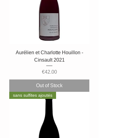
Aurélien et Charlotte Houillon -
Cinsault 2021
Price
€42.00
Out of Stock
sans sulfites ajoutés