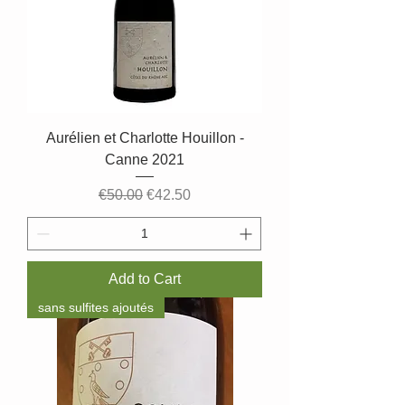
Aurélien et Charlotte Houillon -
Canne 2021
Regular Price
Sale Price
€50.00
€42.50
Add to Cart
sans sulfites ajoutés