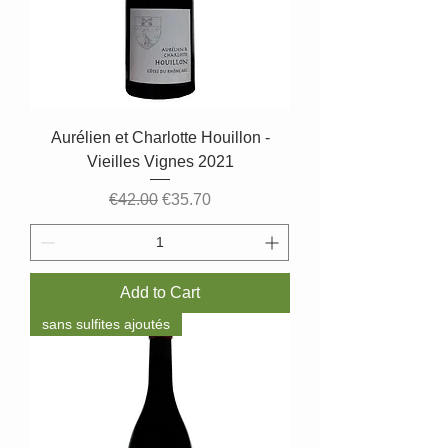
Aurélien et Charlotte Houillon -
Vieilles Vignes 2021
Regular Price
Sale Price
€42.00
€35.70
Add to Cart
sans sulfites ajoutés