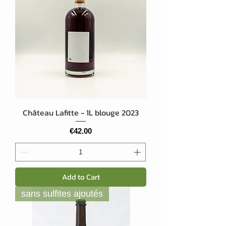
Château Lafitte - 1L blouge 2023
Price
€42.00
Add to Cart
sans sulfites ajoutés