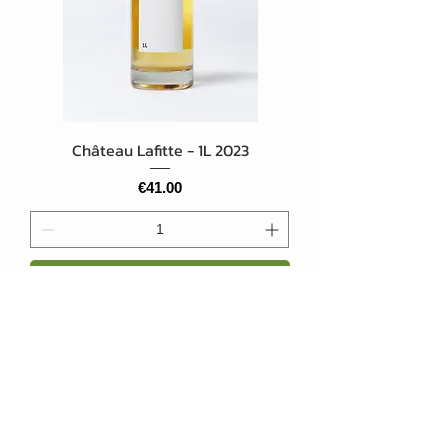
Château Lafitte - 1L 2023
Price
€41.00
Add to Cart
Bio