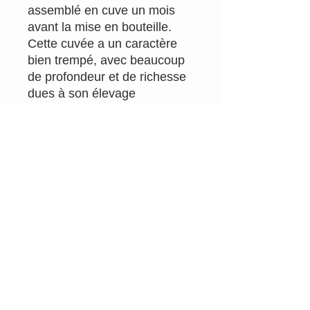
assemblé en cuve un mois
avant la mise en bouteille.
Cette cuvée a un caractère
bien trempé, avec beaucoup
de profondeur et de richesse
dues à son élevage
relativement long. Vin à la
fois, gourmand, pâtissier et
complexe, dans la parfaite
expression de notre terroir
Jurassien. Enorme potentiel
de garde.
Un coup de coeur !
Appellation: Arbois
Couleur: Blanc