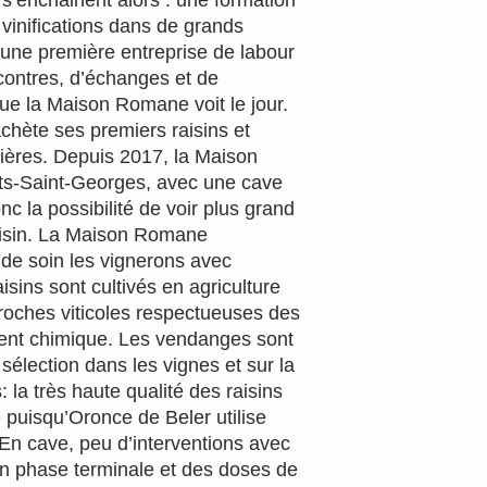
’enchainent alors : une formation
 vinifications dans de grands
une première entreprise de labour
ncontres, d’échanges et de
e la Maison Romane voit le jour.
hète ses premiers raisins et
ières. Depuis 2017, la Maison
s-Saint-Georges, avec une cave
c la possibilité de voir plus grand
aisin. La Maison Romane
de soin les vignerons avec
aisins sont cultivés en agriculture
roches viticoles respectueuses des
ement chimique. Les vendanges sont
élection dans les vignes et sur la
s: la très haute qualité des raisins
 puisqu’Oronce de Beler utilise
En cave, peu d’interventions avec
n phase terminale et des doses de