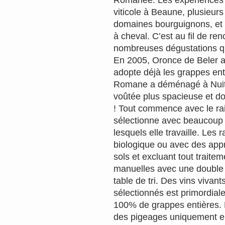
Romanée. Les expériences s
viticole à Beaune, plusieurs
domaines bourguignons, et 
à cheval. C’est au fil de re
nombreuses dégustations qu
En 2005, Oronce de Beler ac
adopte déjà les grappes ent
Romane a déménagé à Nuit
voûtée plus spacieuse et don
! Tout commence avec le r
sélectionne avec beaucoup 
lesquels elle travaille. Les r
biologique ou avec des app
sols et excluant tout trait
manuelles avec une double s
table de tri. Des vins vivant
sélectionnés est primordiale
100% de grappes entières. 
des pigeages uniquement e