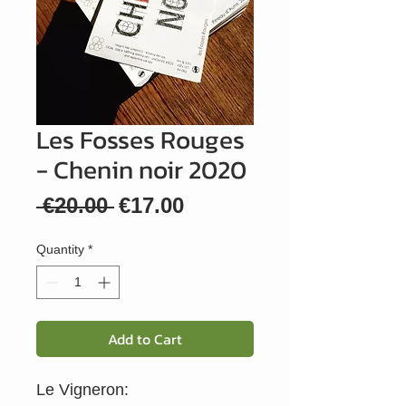
Les Fosses Rouges
- Chenin noir 2020
Regular
Sale
 €20.00 
€17.00
Price
Price
Quantity
*
Add to Cart
Le Vigneron: