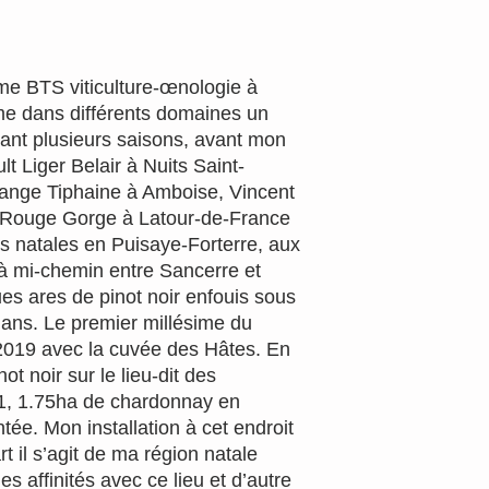
ôme BTS viticulture-œnologie à
e dans différents domaines un
ant plusieurs saisons, avant mon
lt Liger Belair à Nuits Saint-
ange Tiphaine à Amboise, Vincent
u Rouge Gorge à Latour-de-France
res natales en Puisaye-Forterre, aux
 à mi-chemin entre Sancerre et
es ares de pinot noir enfouis sous
 ans. Le premier millésime du
 2019 avec la cuvée des Hâtes. En
t noir sur le lieu-dit des
1, 1.75ha de chardonnay en
tée. Mon installation à cet endroit
t il s’agit de ma région natale
s affinités avec ce lieu et d’autre