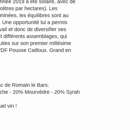
née 2019 à été solaire, avec de
litres par hectares). Les
rminées, les équilibres sont au
e. Une opportunité lui a permis
ail et donc de diversifier ses
t différents assemblages, qui
ites sur son premier millésime
 VDF Pousse Cailloux. Grand en
rac de Romain le Bars.
he - 20% Mourvèdre - 20% Syrah
el vin !