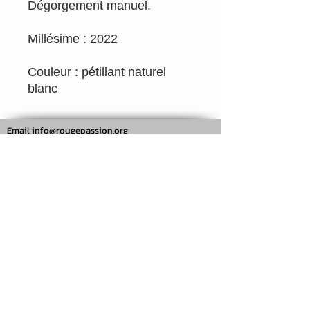
Dégorgement manuel.
Millésime : 2022
Couleur : pétillant naturel
blanc
Email
info@rougepassion.org
Tél 0495/92.71.79
TVA BE
0700.290.807
SRL Rouge Passion Drink Different
Belgique
Rouge Passion Drink Different
Rouge Passion c'est près de 500 vins naturels
en ligne.
Paiement sécurisé via carte bancaire, PayPal
ou virement.
Livraison soignée en 2 jours ouvrables
(Belgique).
Pour toutes questions, n'hésitez pas à nous