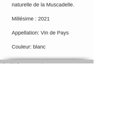
naturelle de la Muscadelle.
Millésime : 2021
Appellation: Vin de Pays
Couleur: blanc
Email
info@rougepassion.org
Tél 0495/92.71.79
TVA BE
0700.290.807
SRL Rouge Passion Drink Different
Belgique
Rouge Passion Drink Different
Rouge Passion c'est près de 500 vins naturels
en ligne.
Paiement sécurisé via carte bancaire, PayPal
ou virement.
Livraison soignée en 2 jours ouvrables