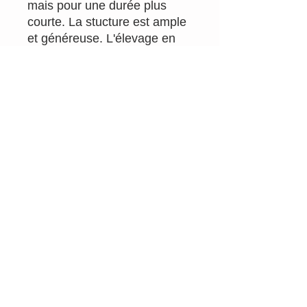
mais pour une durée plus
courte. La stucture est ample
et généreuse. L'élevage en
barriques « de trois vins »
pendant 2 ans fond
complètement les tanins. Un
vin plus « classique », à boire
à table de préférence, qui
ravira les dégustateurs moins
habitués de nature pour
franchir ce pas (il est
cependant bien sûr, comme
tous les autres vins du
domaine vinifié sans aucun
intrant ni sulfite ajoutés).
Millésime : 2020
Appellation: Vin de France