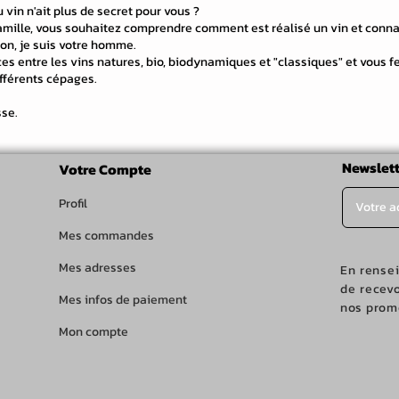
vin n'ait plus de secret pour vous ?
famille, vous souhaitez comprendre comment est réalisé un vin et conna
tion, je suis votre homme.
ces entre les vins natures, bio, biodynamiques et "classiques" et vous f
ifférents cépages.
sse.
Newslett
Votre Compte
Profil
Mes commandes
Mes adresses
En rense
de recevo
Mes infos de paiement
nos promo
Mon compte