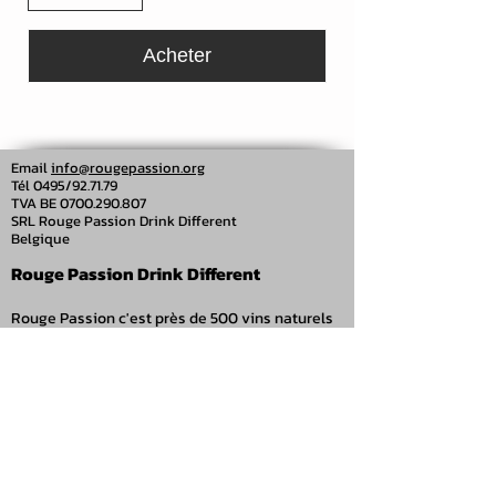
Acheter
Email
info@rougepassion.org
Tél 0495/92.71.79
TVA BE
0700.290.807
SRL Rouge Passion Drink Different
Belgique
Rouge Passion Drink Different
Rouge Passion c'est près de 500 vins naturels
en ligne.
Paiement sécurisé via carte bancaire, PayPal
ou virement.
Livraison soignée en 2 jours ouvrables
(Belgique).
Pour toutes questions, n'hésitez pas à nous
contacter.