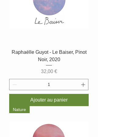
Raphaëlle Guyot - Le Baiser, Pinot
Noir, 2020
Prix
32,00 €
Ajouter au panier
Nature