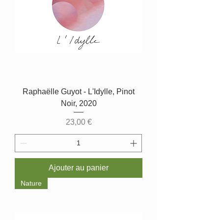
Raphaëlle Guyot - L'Idylle, Pinot
Noir, 2020
Prix
23,00 €
Ajouter au panier
Nature