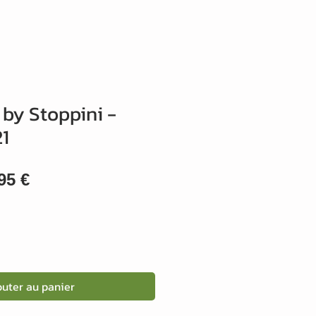
 by Stoppini -
1
x
Prix
95 €
ginal
promotionnel
outer au panier