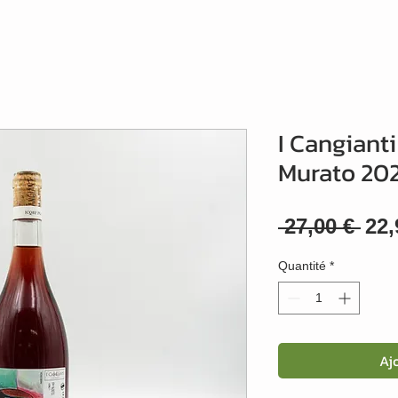
I Cangianti
Murato 202
Pri
 27,00 € 
22,
ori
Quantité
*
Aj