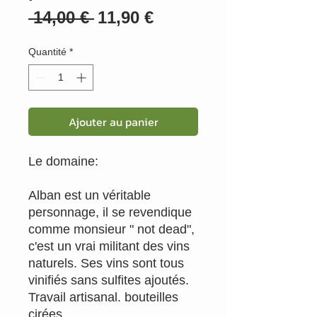
Prix
Prix
 14,00 € 
11,90 €
original
promotionnel
Quantité
*
Ajouter au panier
Le domaine:
Alban est un véritable
personnage, il se revendique
comme monsieur " not dead",
c'est un vrai militant des vins
naturels. Ses vins sont tous
vinifiés sans sulfites ajoutés.
Travail artisanal. bouteilles
cirées.