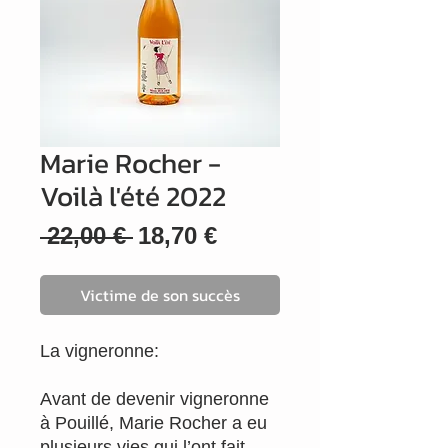
Marie Rocher -
Voilà l'été 2022
Prix
Prix
 22,00 € 
18,70 €
original
promotionnel
Victime de son succès
La vigneronne:
Avant de devenir vigneronne
à Pouillé, Marie Rocher a eu
plusieurs vies qui l’ont fait