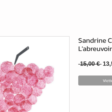
Sandrine C
L'abreuvoir
Pri
 15,00 € 
13,
ori
Vict