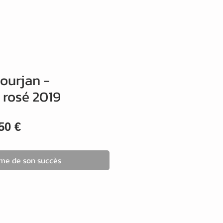
ourjan -
 rosé 2019
x
Prix
50 €
ginal
promotionnel
ime de son succès