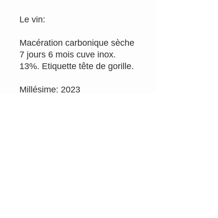
Le vin:
Macération carbonique sèche
7 jours 6 mois cuve inox.
13%. Etiquette tête de gorille.
Millésime: 2023
Appellation: vin de france
Couleur : rouge
Email
info@rougepassion.org
Tél 0495/92.71.79
TVA BE
0700.290.807
SRL Rouge Passion Drink Different
Belgique