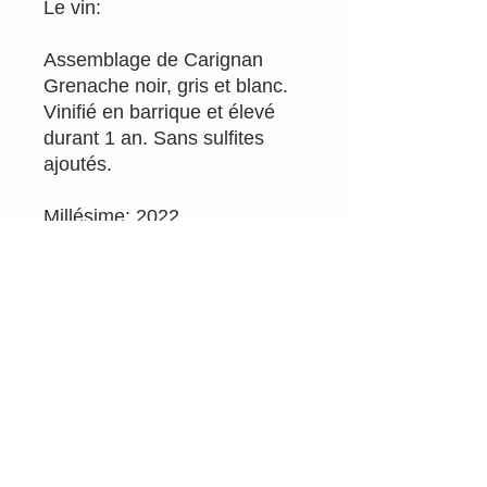
Le vin:
Assemblage de Carignan
Grenache noir, gris et blanc.
Vinifié en barrique et élevé
durant 1 an. Sans sulfites
ajoutés.
Millésime: 2022
Appellation: vin de france
Couleur : rouge
Email
info@rougepassion.org
Tél 0495/92.71.79
TVA BE
0700.290.807
SRL Rouge Passion Drink Different
Belgique