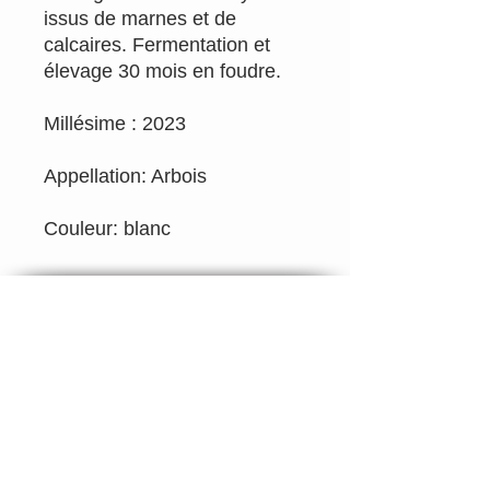
issus de marnes et de
calcaires. Fermentation et
élevage 30 mois en foudre.
Millésime : 2023
Appellation: Arbois
Couleur: blanc
Email
info@rougepassion.org
Tél 0495/92.71.79
TVA BE
0700.290.807
SRL Rouge Passion Drink Different
Belgique
Rouge Passion Drink Different
Rouge Passion c'est près de 500 vins naturels
en ligne.
Paiement sécurisé via carte bancaire, PayPal