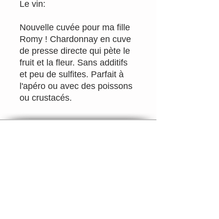
Le vin:
Nouvelle cuvée pour ma fille
Romy ! Chardonnay en cuve
de presse directe qui pète le
fruit et la fleur. Sans additifs
et peu de sulfites. Parfait à
l'apéro ou avec des poissons
ou crustacés.
Email
info@rougepassion.org
Tél 0495/92.71.79
TVA BE
0700.290.807
SRL Rouge Passion Drink Different
Belgique
Rouge Passion Drink Different
Rouge Passion c'est près de 500 vins naturels
en ligne.
Paiement sécurisé via carte bancaire, PayPal