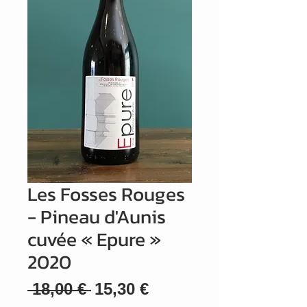
Les Fosses Rouges
- Pineau d'Aunis
cuvée « Epure »
2020
Prix
Prix
 18,00 € 
15,30 €