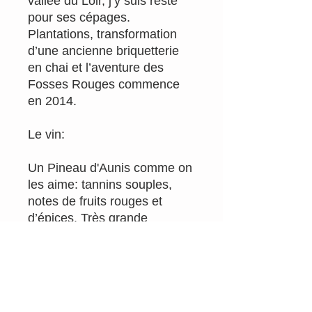
vallée du Loir, j’y suis resté
pour ses cépages.
Plantations, transformation
d’une ancienne briquetterie
en chai et l’aventure des
Fosses Rouges commence
en 2014.
Le vin:
Un Pineau d'Aunis comme on
les aime: tannins souples,
notes de fruits rouges et
d’épices. Très grande
buvabilité !
Millésime : 2020
Appellation : Vin de France