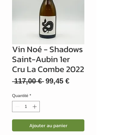
Vin Noé - Shadows
Saint-Aubin 1er
Cru La Combe 2022
Prix
Prix
 117,00 € 
99,45 €
original
promotionnel
Quantité
*
Ajouter au panier