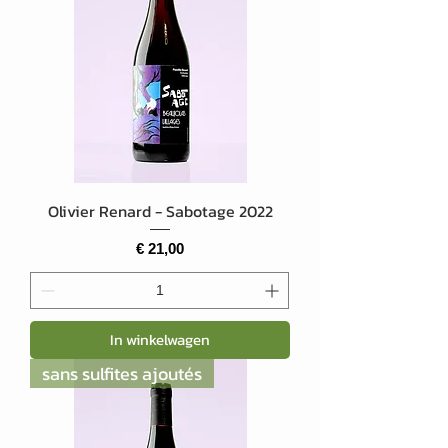
Olivier Renard - Sabotage 2022
Prijs
€ 21,00
In winkelwagen
sans sulfites ajoutés