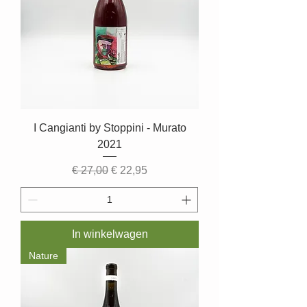
I Cangianti by Stoppini - Murato
2021
Normale prijs
Verkoopprijs
€ 27,00
€ 22,95
In winkelwagen
Nature