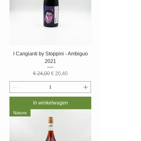
I Cangianti by Stoppini - Ambiguo
2021
Normale prijs
Verkoopprijs
€ 24,00
€ 20,40
In winkelwagen
Nature