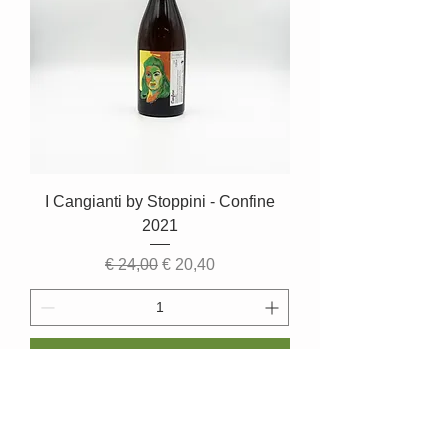
I Cangianti by Stoppini - Confine
2021
Normale prijs
Verkoopprijs
€ 24,00
€ 20,40
In winkelwagen
Email
info@rougepassion.org
Tél 0495/92.71.79
TVA BE
0700.290.807