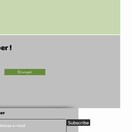
er !
Envoyer
er
Subscribe