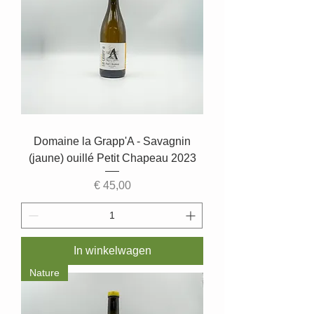
Domaine la Grapp'A - Savagnin
(jaune) ouillé Petit Chapeau 2023
Prijs
€ 45,00
In winkelwagen
Nature