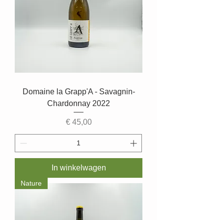
Domaine la Grapp'A - Savagnin-
Chardonnay 2022
Prijs
€ 45,00
In winkelwagen
Nature