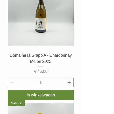
Domaine la Grapp'A - Chardonnay
Melon 2023
Prijs
€ 45,00
In winkelwagen
Nature