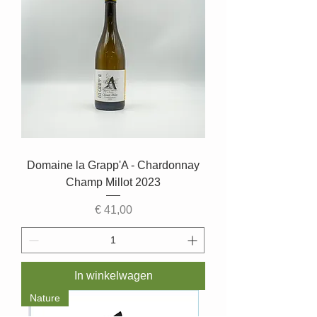
Domaine la Grapp'A - Chardonnay
Champ Millot 2023
Prijs
€ 41,00
In winkelwagen
Nature