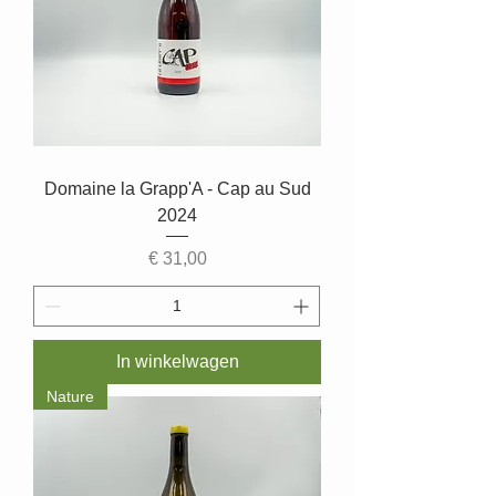
Domaine la Grapp'A - Cap au Sud
2024
Prijs
€ 31,00
In winkelwagen
Nature