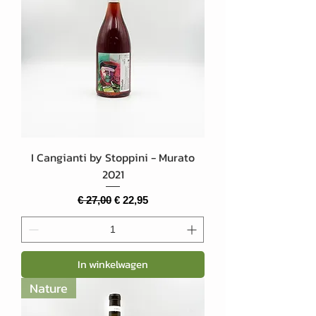
I Cangianti by Stoppini - Murato
2021
Normale prijs
Verkoopprijs
€ 27,00
€ 22,95
In winkelwagen
Nature