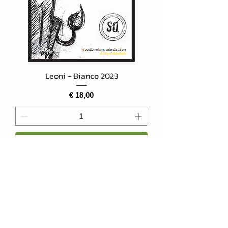
Leoni - Bianco 2023
Prijs
€ 18,00
In winkelwagen
sans sulfites ajoutés