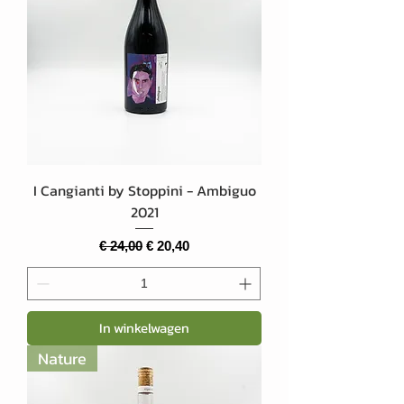
I Cangianti by Stoppini - Ambiguo
2021
Normale prijs
Verkoopprijs
€ 24,00
€ 20,40
In winkelwagen
Nature