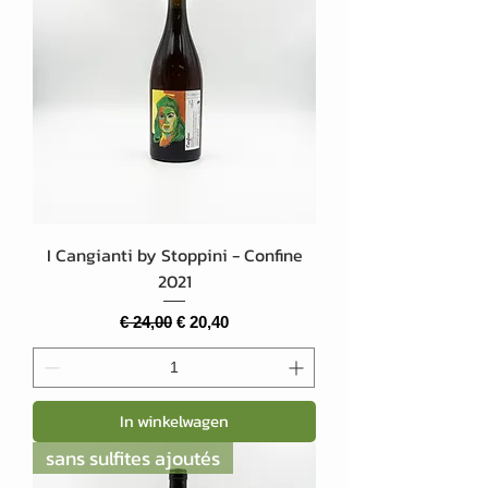
I Cangianti by Stoppini - Confine
2021
Normale prijs
Verkoopprijs
€ 24,00
€ 20,40
In winkelwagen
sans sulfites ajoutés