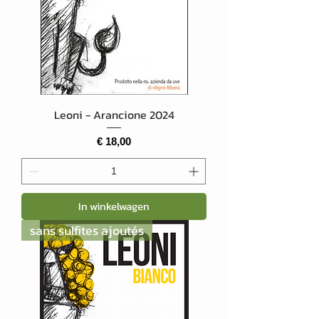
Leoni - Arancione 2024
Prijs
€ 18,00
In winkelwagen
sans sulfites ajoutés