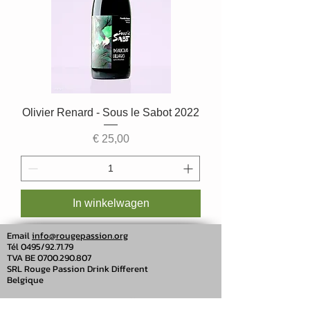
Olivier Renard - Sous le Sabot 2022
Prijs
€ 25,00
In winkelwagen
Email
info@rougepassion.org
Tél 0495/92.71.79
TVA BE
0700.290.807
SRL Rouge Passion Drink Different
Belgique
Rouge Passion Drink Different