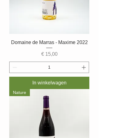
Domaine de Marras - Maxime 2022
Prijs
€ 15,00
In winkelwagen
Nature