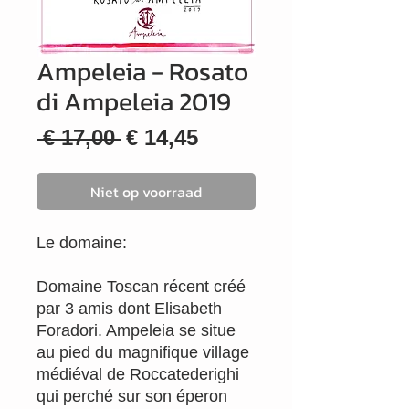
Ampeleia - Rosato
di Ampeleia 2019
Normale
Verkoopprijs
 € 17,00 
€ 14,45
prijs
Niet op voorraad
Le domaine:
Domaine Toscan récent créé
par 3 amis dont Elisabeth
Foradori. Ampeleia se situe
au pied du magnifique village
médiéval de Roccatederighi
qui perché sur son éperon