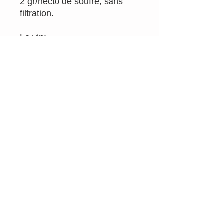
2 gr/hecto de soufre, sans
filtration.
Le vin:
Assemblage Syrah et
Grenache, du grand art !
Elevage cuve.
Millésime : 2018
Appellation : Pic-Saint-Loup
Couleur: rouge
Email
info@rougepassion.org
Tél 0495/92.71.79
TVA BE
0700.290.807
SRL Rouge Passion Drink Different
Belgique