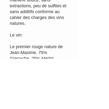
extractions, peu de sulfites et
sans additifs conforme au
cahier des charges des vins
natures.
Le vin:
Le premier rouge nature de
Jean-Maxime. 75%
Grenache, 25% Merlot.
Plateau de Galets Roulés &
Lauzes (grenache) / Argiles
(merlot). Robe Rubis. Nez sur
des aromes de fruits rouges
frais. Bouche soyeuse, sur
des tanins fins et une jolie
longueur en bouche.