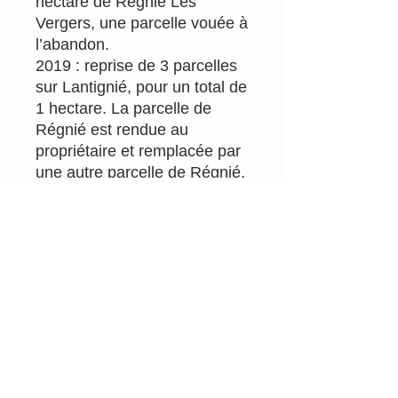
hectare de Régnié Les
Vergers, une parcelle vouée à
l’abandon.
2019 : reprise de 3 parcelles
sur Lantignié, pour un total de
1 hectare. La parcelle de
Régnié est rendue au
propriétaire et remplacée par
une autre parcelle de Régnié,
de 64 ares déjà conduite en
Bio.
2019 : début de la conversion
en Bio de l’ensemble du
domaine.
Surface : 4Ha
Appellations : Beaujolais-
Lantignié rouge, Régnié,…
silence, du chardonnay
pousse et sera là en 2025 !