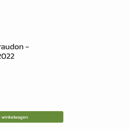
raudon -
2022
n winkelwagen